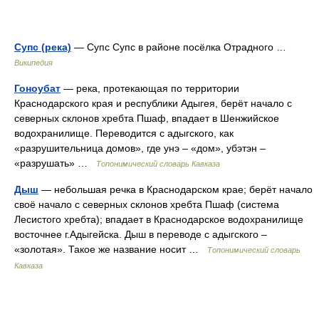
Супс (река)
— Супс Супс в районе посёлка Отрадного …
Википедия
Гоноубат
— река, протекающая по территории
Краснодарского края и республики Адыгея, берёт начало с
северных склонов хребта Пшаф, впадает в Шенжийское
водохранилище. Переводится с адыгского, как
«разрушительница домов», где унэ – «дом», убэтэн –
«разрушать» …
Топонимический словарь Кавказа
Дыш
— небольшая речка в Краснодарском крае; берёт начало
своё начало с северных склонов хребта Пшаф (система
Лесистого хребта); впадает в Краснодарское водохранилище
восточнее г.Адыгейска. Дыш в переводе с адыгского –
«золотая». Такое же название носит …
Топонимический словарь
Кавказа