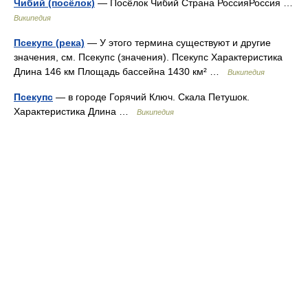
Чибий (посёлок)
— Посёлок Чибий Страна РоссияРоссия …
Википедия
Псекупс (река)
— У этого термина существуют и другие
значения, см. Псекупс (значения). Псекупс Характеристика
Длина 146 км Площадь бассейна 1430 км² …
Википедия
Псекупс
— в городе Горячий Ключ. Скала Петушок.
Характеристика Длина …
Википедия