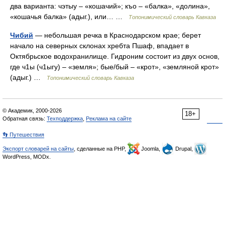
два варианта: чэтыу – «кошачий»; къо – «балка», «долина»,
«кошачья балка» (адыг.), или… …
Топонимический словарь Кавказа
Чибий
— небольшая речка в Краснодарском крае; берет
начало на северных склонах хребта Пшаф, впадает в
Октябрьское водохранилище. Гидроним состоит из двух основ,
где ч1ы (ч1ыгу) – «земля»; бые/бый – «крот», «земляной крот»
(адыг.) …
Топонимический словарь Кавказа
© Академик, 2000-2026
18+
Обратная связь:
Техподдержка
,
Реклама на сайте
👣 Путешествия
Экспорт словарей на сайты
, сделанные на PHP,
Joomla,
Drupal,
WordPress, MODx.